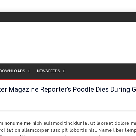
 DOWNLOADS
NEWSFEEDS
r Magazine Reporter's Poodle Dies During G
am nonume me nibh euismod tinciduntal ut laoreet dolore m
ci tation ullamcorper suscipit lobortis nisl. Name liber te