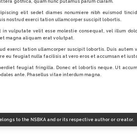
 littera gothica, quam nunc putamus parum claram.
ipiscing elit sedet diames nonumiere nibh euismod tinci
s nostrud exerci tation ullamcorper suscipit lobortis.
 in vulputate velit esse molestie consequat, vel illum dolo
met magna aliquam erat volutpat.
d exerci tation ullamcorper suscipit lobortis. Duis autem ve
re eu feugiat nulla facilisis at vero eros et accumsan et iust
mperdiet feugiat fringilla. Donec et lobortis neque. Ut ac
sodales ante. Phasellus vitae interdum magna.
belongs to the NSBKA and or its respective author or creator.